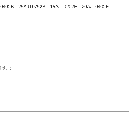
T0402B 25AJT0752B 15AJT0202E 20AJT0402E
す。)