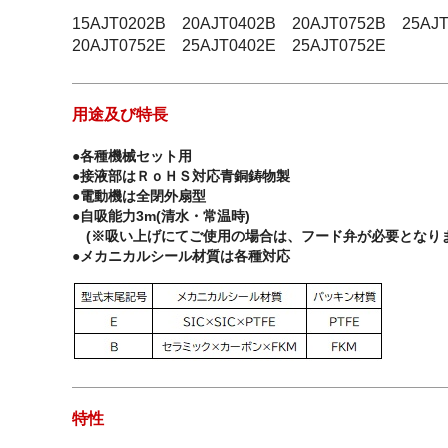
15AJT0202B 20AJT0402B 20AJT0752B 25AJ
20AJT0752E 25AJT0402E 25AJT0752E
用途及び特長
●各種機械セット用
●接液部はＲｏＨＳ対応青銅鋳物製
●電動機は全閉外扇型
●自吸能力3m(清水・常温時)
(※吸い上げにてご使用の場合は、フード弁が必要となりま
●メカニカルシール材質は各種対応
特性