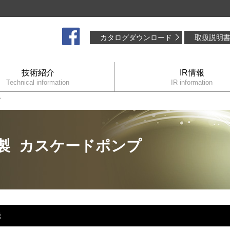
カタログダウンロード
取扱説明
技術紹介
IR情報
Technical information
IR information
プ
金製 カスケードポンプ
機