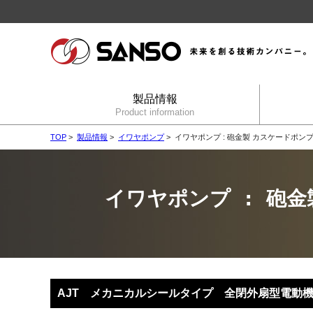
製品情報
Product information
TOP
>
製品情報
>
イワヤポンプ
> イワヤポンプ : 砲金製 カスケードポン
イワヤポンプ : 砲
AJT メカニカルシールタイプ 全閉外扇型電動