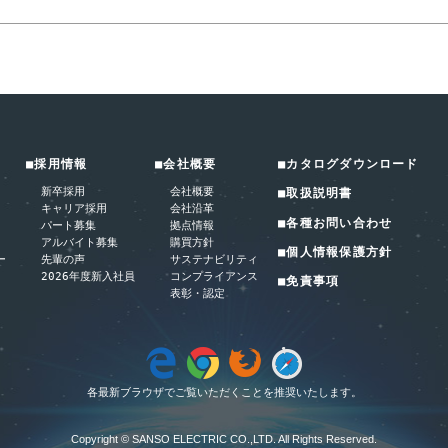
■採用情報
■会社概要
■カタログダウンロード
新卒採用
会社概要
■取扱説明書
キャリア採用
会社沿革
■各種お問い合わせ
パート募集
拠点情報
アルバイト募集
購買方針
■個人情報保護方針
ー
先輩の声
サステナビリティ
2026年度新入社員
コンプライアンス
■免責事項
表彰・認定
各最新ブラウザでご覧いただくことを推奨いたします。
Copyright © SANSO ELECTRIC CO.,LTD. All Rights Reserved.