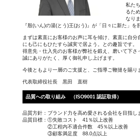
私た
るた
なり
『殷(いん)の湯(とう)王(おう)』が「日々に新た」
まずは素直にお客様のお声に耳を傾け、素直に自分
にも己にもひたすら誠実で居よう。との趣旨です。
得意先・仕入先のお客様が弊社を鍛え、磨いて下さ
誠にありがたく、厚く御礼申し上げます。
今後ともより一層のご支援と、ご指導ご鞭撻を賜り
代表取締役社長 黒田 直樹
品質への取り組み （ISO9001 認証取得）
品質方針：
ブランド力を高め愛される会社を目指し
品質目標：
①失敗コスト 41％以上改善
②工程内不適合件数 45％以上改善
③顧客満足度 88.0点以上