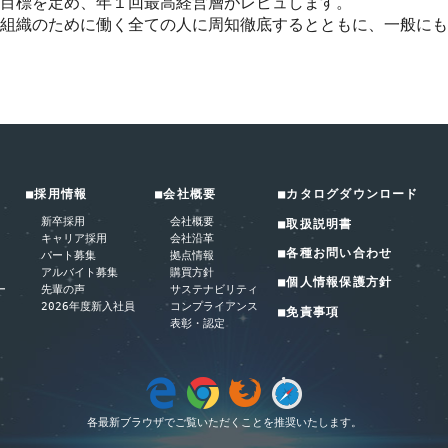
目標を定め、年１回最高経営層がレビュします。
組織のために働く全ての人に周知徹底するとともに、一般にも
■採用情報
■会社概要
■カタログダウンロード
新卒採用
会社概要
■取扱説明書
キャリア採用
会社沿革
■各種お問い合わせ
パート募集
拠点情報
アルバイト募集
購買方針
■個人情報保護方針
ー
先輩の声
サステナビリティ
2026年度新入社員
コンプライアンス
■免責事項
表彰・認定
各最新ブラウザでご覧いただくことを推奨いたします。