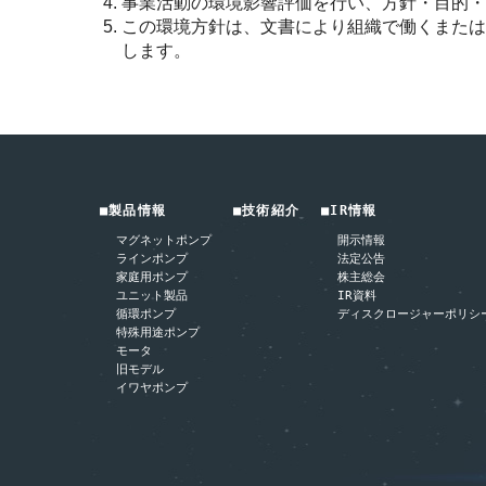
事業活動の環境影響評価を行い、方針・目的・
この環境方針は、文書により組織で働くまたは
します。
■製品情報
■技術紹介
■IR情報
マグネットポンプ
開示情報
ラインポンプ
法定公告
家庭用ポンプ
株主総会
ユニット製品
IR資料
循環ポンプ
ディスクロージャーポリシ
特殊用途ポンプ
モータ
旧モデル
イワヤポンプ