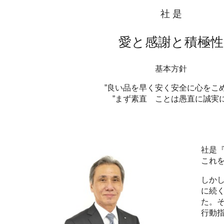
社 是
愛と感謝と積極性
基本方針
”良い品を早く安く安全に心をこめ
”まず素直 ことは愚直に誠実に
社是
これを
しか
に続く
た。
行動