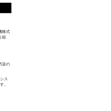
機株式
り組
汚染の
シス
す。