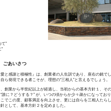
て”
”
ごあいさつ
『愛と感謝と積極性』は、創業者の人生訓であり、座右の銘で
自ら発現できる者こそが、理想の“三相人”と言えるでしょう。
し、創業から半世紀以上が経過し、当初からの基本方針１、そ
“誰に？どうする？” が、いつの頃からか少々疎かになってお
そこでこの度、顧客満足を向上させ、更には自らを三相人たら
指針として、基本方針２を定めました。