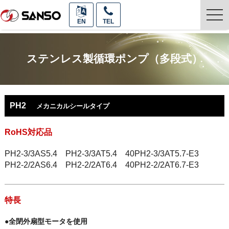
togg
EN
TEL
navi
ステンレス製循環ポンプ（多段式）
PH2
メカニカルシールタイプ
RoHS対応品
PH2-3/3AS5.4 PH2-3/3AT5.4 40PH2-3/3AT5.7-E3
PH2-2/2AS6.4 PH2-2/2AT6.4 40PH2-2/2AT6.7-E3
特長
●全閉外扇型モータを使用