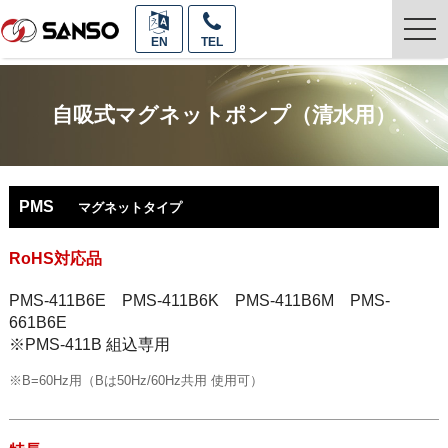
togg
EN
TEL
navi
自吸式マグネットポンプ（清水用）
PMS
マグネットタイプ
RoHS対応品
PMS-411B6E PMS-411B6K PMS-411B6M PMS-
661B6E
※PMS-411B 組込専用
※B=60Hz用（Bは50Hz/60Hz共用 使用可）