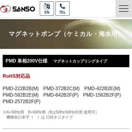
togg
EN
TEL
navi
マグネットポンプ（ケミカル・海水用）
PMD 単相200V仕様
マグネットカップリングタイプ
RoHS対応品
PMD-222B2B(M) PMD-372B2C(M) PMD-422B2E(M)
PMD-582B2E(M) PMD-642B2F(P) PMD-1562B2F(P)
PMD-2572B2F(P)
※A=50Hz用 B=60Hz用（Bは50Hz/60Hz共用 使用可）
機種名の末字（ ）は 口径ネジタイプ