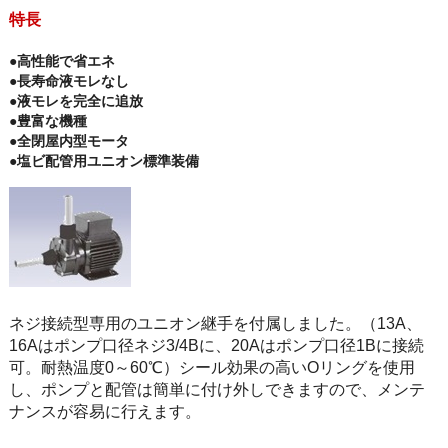
特長
●高性能で省エネ
●長寿命液モレなし
●液モレを完全に追放
●豊富な機種
●全閉屋内型モータ
●塩ビ配管用ユニオン標準装備
ネジ接続型専用のユニオン継手を付属しました。（13A、
16Aはポンプ口径ネジ3/4Bに、20Aはポンプ口径1Bに接続
可。耐熱温度0～60℃）シール効果の高いOリングを使用
し、ポンプと配管は簡単に付け外しできますので、メンテ
ナンスが容易に行えます。