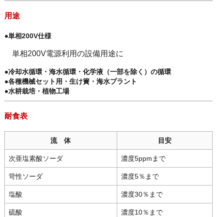
用途
●単相200V仕様
単相200V電源利用の設備用途に
●冷却水循環・海水循環・化学液（一部を除く）の循環
●各種機械セット用・生け簀・海水プラント
●水耕栽培・植物工場
耐食表
流 体
目安
次亜塩素酸ソーダ
濃度5ppmまで
苛性ソーダ
濃度5％まで
塩酸
濃度30％まで
硫酸
濃度10％まで