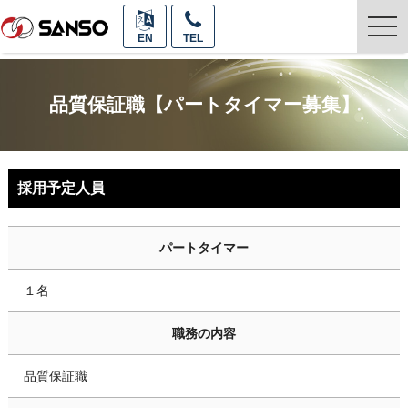
togg
EN
TEL
navi
品質保証職【パートタイマー募集】
採用予定人員
パートタイマー
１名
職務の内容
品質保証職