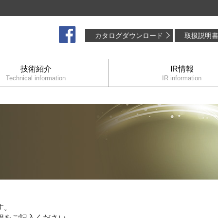
カタログダウンロード
取扱説明
技術紹介
IR情報
Technical information
IR information
す。
程をご記入ください。