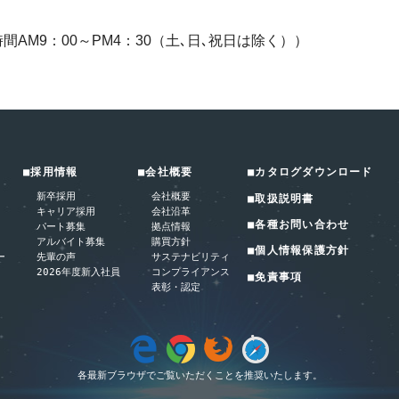
 （受付時間AM9：00～PM4：30（土､日､祝日は除く））
■採用情報
■会社概要
■カタログダウンロード
新卒採用
会社概要
■取扱説明書
キャリア採用
会社沿革
■各種お問い合わせ
パート募集
拠点情報
アルバイト募集
購買方針
■個人情報保護方針
ー
先輩の声
サステナビリティ
2026年度新入社員
コンプライアンス
■免責事項
表彰・認定
各最新ブラウザでご覧いただくことを推奨いたします。