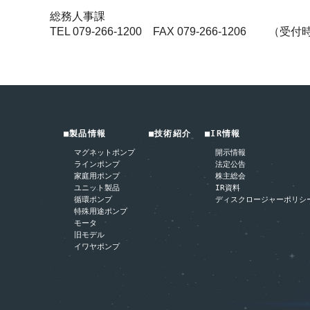
総務人事課
TEL 079-266-1200 FAX 079-266-1206
■製品情報
■技術紹介
■IR情報
マグネットポンプ
開示情報
ラインポンプ
法定公告
家庭用ポンプ
株主総会
ユニット製品
IR資料
循環ポンプ
ディスクロージャーポリシ
特殊用途ポンプ
モータ
旧モデル
イワヤポンプ