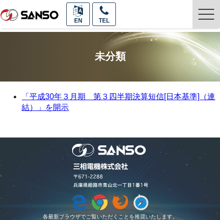
togg
EN
TEL
navi
未分類
「平成30年３月期 第３四半期決算短信[日本基準]（連
結）」を開示
各最新ブラウザでご覧いただくことを推奨いたします。